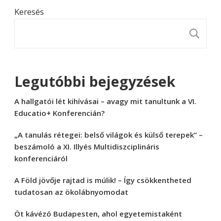
Keresés
K
Legutóbbi bejegyzések
A hallgatói lét kihívásai – avagy mit tanultunk a VI.
Educatio+ Konferencián?
„A tanulás rétegei: belső világok és külső terepek” –
beszámoló a XI. Illyés Multidiszciplináris
konferenciáról
A Föld jövője rajtad is múlik! – Így csökkentheted
tudatosan az ökolábnyomodat
Öt kávézó Budapesten, ahol egyetemistaként