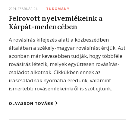
2024. FEBRUÁR 21.
TUDOMÁNY
Felrovott nyelvemlékeink a
Kárpát-medencében
A rovásírás kifejezés alatt a közbeszédben
általában a székely-magyar rovásírást értjük. Azt
azonban már kevesebben tudják, hogy többféle
rovásírás létezik, melyek együttesen rovásírás-
családot alkotnak. Cikkükben ennek az
íráscsaládnak nyomába eredünk, valamint
ismertebb rovásemlékeinkről is szót ejtünk.
OLVASSON TOVÁBB