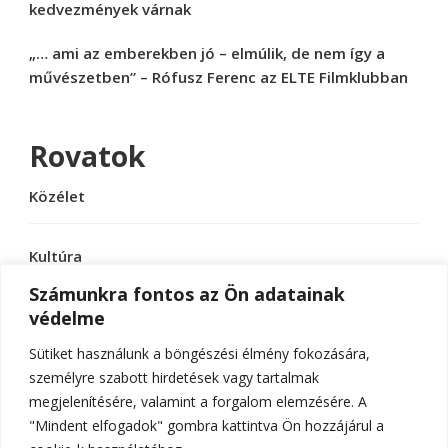
kedvezmények várnak
„… ami az emberekben jó – elmúlik, de nem így a
művészetben” – Rófusz Ferenc az ELTE Filmklubban
Rovatok
Közélet
Kultúra
Számunkra fontos az Ön adatainak
védelme
Sport
Sütiket használunk a böngészési élmény fokozására,
Tudomány
személyre szabott hirdetések vagy tartalmak
megjelenítésére, valamint a forgalom elemzésére. A
"Mindent elfogadok" gombra kattintva Ön hozzájárul a